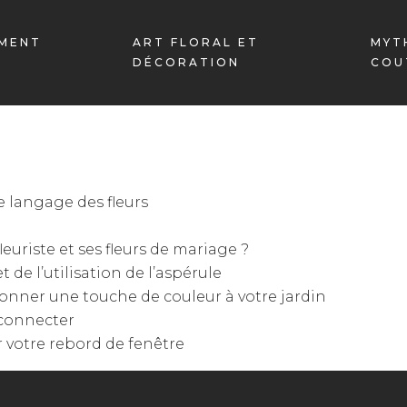
MENT
ART FLORAL ET
MYT
L
DÉCORATION
COU
e langage des fleurs
fleuriste et ses fleurs de mariage ?
t de l’utilisation de l’aspérule
onner une touche de couleur à votre jardin
econnecter
 votre rebord de fenêtre