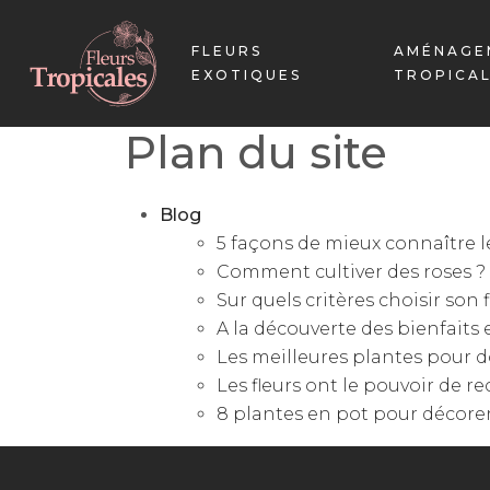
FLEURS
AMÉNAGE
EXOTIQUES
TROPICA
Plan du site
Blog
5 façons de mieux connaître l
Comment cultiver des roses ?
Sur quels critères choisir son 
A la découverte des bienfaits e
Les meilleures plantes pour d
Les fleurs ont le pouvoir de r
8 plantes en pot pour décorer