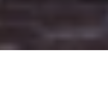
Réussir une composition florale tropicale
DES FLEURS AUX COULEURS
VIVES ET FORMES
SCULPTURALES