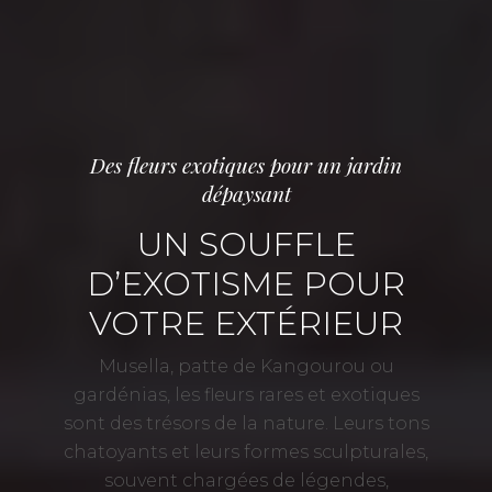
Des fleurs exotiques pour un jardin
dépaysant
UN SOUFFLE
D’EXOTISME POUR
VOTRE EXTÉRIEUR
Musella, patte de Kangourou ou
gardénias, les fleurs rares et exotiques
sont des trésors de la nature. Leurs tons
chatoyants et leurs formes sculpturales,
souvent chargées de légendes,